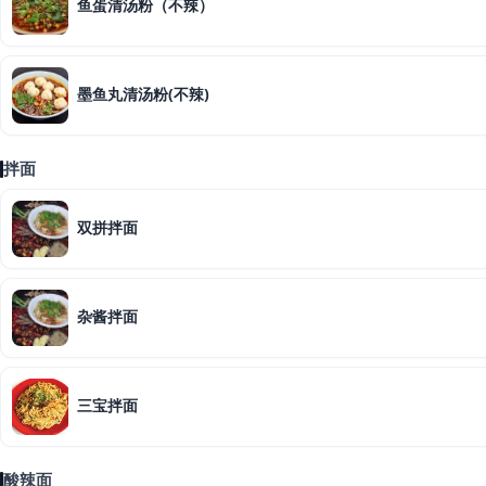
鱼蛋清汤粉（不辣）
墨鱼丸清汤粉(不辣)
拌面
双拼拌面
杂酱拌面
三宝拌面
酸辣面