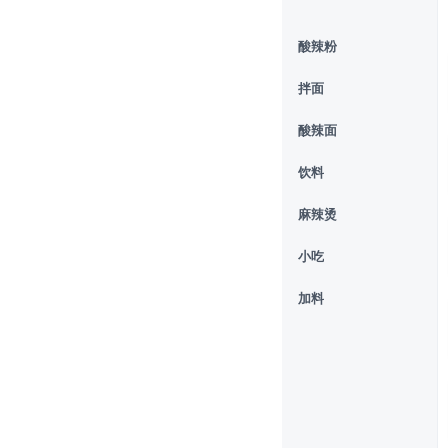
酸辣粉
拌面
酸辣面
饮料
麻辣烫
小吃
加料