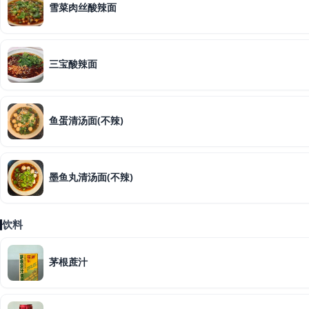
雪菜肉丝酸辣面
三宝酸辣面
鱼蛋清汤面(不辣)
墨鱼丸清汤面(不辣)
饮料
茅根蔗汁