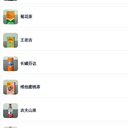
菊花茶
王老吉
长罐芬达
维他蜜桃茶
农夫山泉